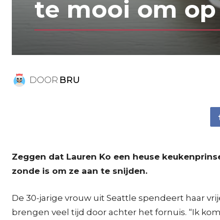
te mooi om op 
DOOR
BRU
Zeggen dat Lauren Ko een heuse keukenprinses 
zonde is om ze aan te snijden.
De 30-jarige vrouw uit Seattle spendeert haar vri
brengen veel tijd door achter het fornuis. “Ik kom