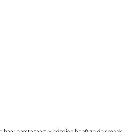
e haar eerste taart. Sindsdien heeft ze de smaak