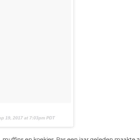
ep 19, 2017 at 7:03pm PDT
s, muffins en koekjes. Pas een jaar geleden maakte z