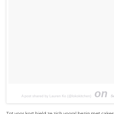
on
A post shared by Lauren Ko (@lokokitchen)
S
Tot voor kort hield ze zich vooral bezig met cake