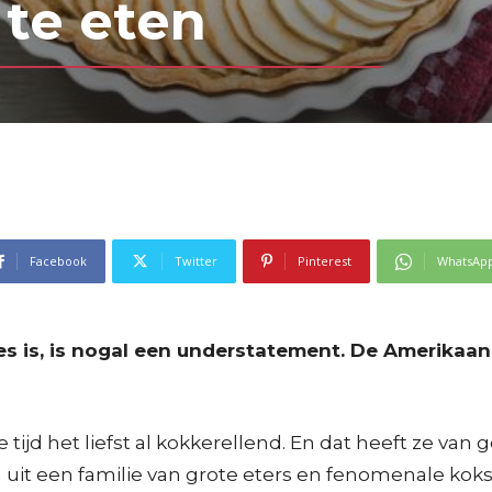
te eten
Facebook
Twitter
Pinterest
WhatsAp
is, is nogal een understatement. De Amerikaanse
je tijd het liefst al kokkerellend. En dat heeft ze v
 uit een familie van grote eters en fenomenale koks.