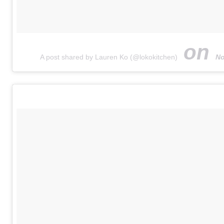
on
A post shared by Lauren Ko (@lokokitchen)
No