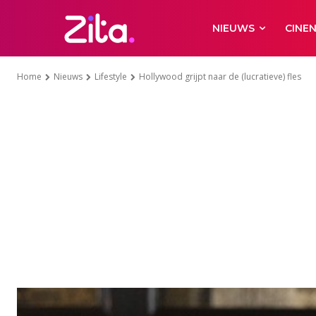
NIEUWS
CINE
Home
Nieuws
Lifestyle
Hollywood grijpt naar de (lucratieve) fles