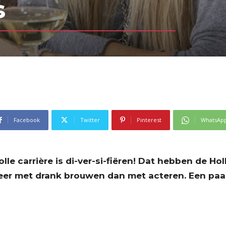
s
Facebook
Twitter
Pinterest
WhatsAp
lle carrière is di-ver-si-fiëren! Dat hebben de H
eer met drank brouwen dan met acteren. Een pa