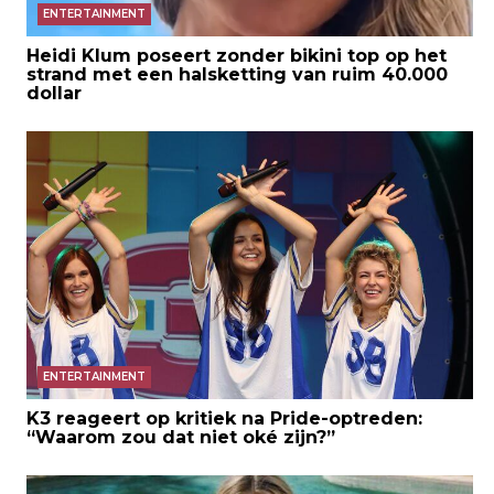
ENTERTAINMENT
Heidi Klum poseert zonder bikini top op het
strand met een halsketting van ruim 40.000
dollar
ENTERTAINMENT
K3 reageert op kritiek na Pride-optreden:
“Waarom zou dat niet oké zijn?”