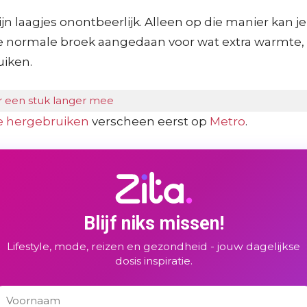
n laagjes onontbeerlijk. Alleen op die manier kan j
 normale broek aangedaan voor wat extra warmte, m
uiken.
r een stuk langer mee
te hergebruiken
verscheen eerst op
Metro
.
Blijf niks missen!
Lifestyle, mode, reizen en gezondheid - jouw dagelijkse
dosis inspiratie.