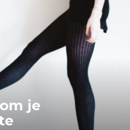
 om je
te