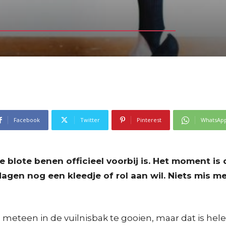
Facebook
Twitter
Pinterest
WhatsAp
de blote benen officieel voorbij is. Het moment i
dagen nog een kleedje of rol aan wil. Niets mis 
’s meteen in de vuilnisbak te gooien, maar dat is h