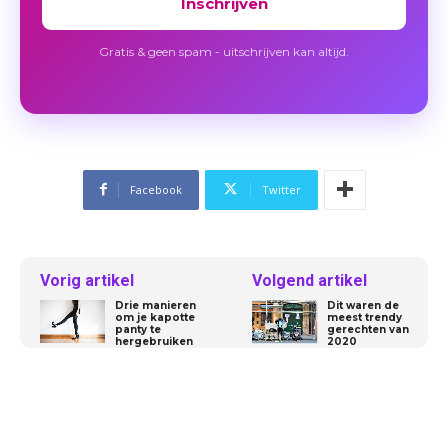
Inschrijven
Gratis & geen spam - uitschrijven kan altijd.
Facebook
Twitter
Vorig artikel
Volgend artikel
Drie manieren
Dit waren de
om je kapotte
meest trendy
panty te
gerechten van
hergebruiken
2020