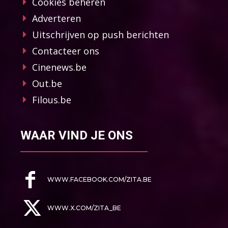
Cookies beheren
Adverteren
Uitschrijven op push berichten
Contacteer ons
Cinenews.be
Out.be
Filous.be
WAAR VIND JE ONS
WWW.FACEBOOK.COM/ZITA.BE
WWW.X.COM/ZITA_BE