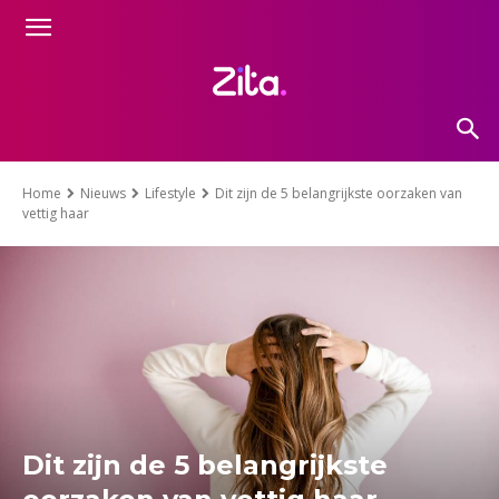
Home
Nieuws
Lifestyle
Dit zijn de 5 belangrijkste oorzaken van
vettig haar
Dit zijn de 5 belangrijkste