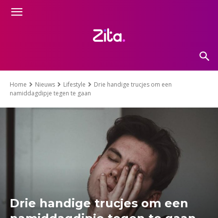
Home
Nieuws
Lifestyle
Drie handige trucjes om een
namiddagdipje tegen te gaan
Drie handige trucjes om een