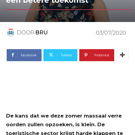
een betere toekomst”
DOOR
BRU
03/07/2020
Facebook
Twitter
Pinterest
De kans dat we deze zomer massaal verre
oorden zullen opzoeken, is klein. De
toeristische sector krijgt harde klappen te