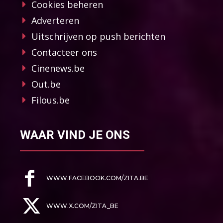
Cookies beheren
Adverteren
Uitschrijven op push berichten
Contacteer ons
Cinenews.be
Out.be
Filous.be
WAAR VIND JE ONS
WWW.FACEBOOK.COM/ZITA.BE
WWW.X.COM/ZITA_BE