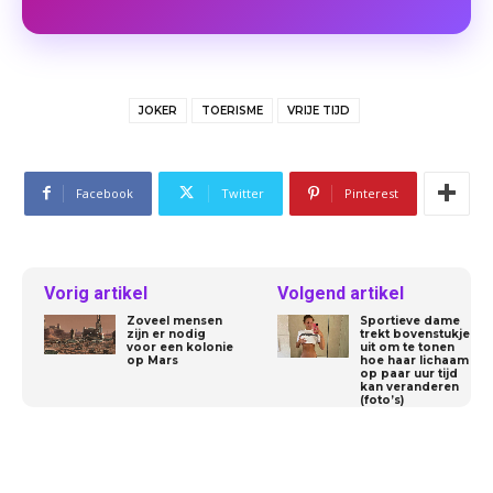
JOKER
TOERISME
VRIJE TIJD
Facebook
Twitter
Pinterest
Vorig artikel
Volgend artikel
Zoveel mensen
Sportieve dame
zijn er nodig
trekt bovenstukje
voor een kolonie
uit om te tonen
op Mars
hoe haar lichaam
op paar uur tijd
kan veranderen
(foto’s)