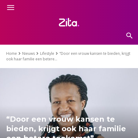
Home
Nieuws
Lifestyle
“Door een vrouw kansen te bieden, krijgt
ook haar familie een betere...
“Door een vrouw kansen te
bieden, krijgt ook haar familie