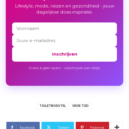
Lifestyle, mode, reizen en gezondheid - jouw
dagelijkse dosis inspiratie.
Inschrijven
Gratis & geen spam - uitschrijven kan altijd.
TOILETBORSTEL
VRIJE TIJD
Facebook
Twitter
Pinterest