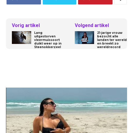
Vorig artikel
Volgend artikel
Lang
21-jarige vrouw
uitgestorven
bezocht alle
vleermuissoort
landen ter wereld
duikt weer op in
en breekt zo
Steenokkerzeel
wereldrecord