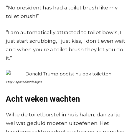
“No president has had a toilet brush like my
toilet brush!”
“I am automatically attracted to toilet bowls, I
just start scrubbing, I just kiss, I don’t even wait
and when you’re a toilet brush they let you do
it.”
Etsy / spacedoutdesigns
Acht weken wachten
Wil je de toiletborstel in huis halen, dan zal je
wel wat geduld moeten uitoefenen. Het
handgemaakte gadget is intussen zo populair