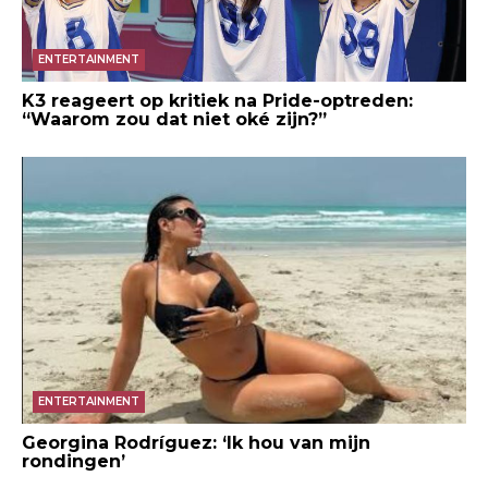
ENTERTAINMENT
K3 reageert op kritiek na Pride-optreden:
“Waarom zou dat niet oké zijn?”
ENTERTAINMENT
Georgina Rodríguez: ‘Ik hou van mijn
rondingen’