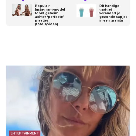
Populair
Dit handige
Instagram-model
gadget
toont geheim
verandert je
achter ‘perfecte’
gezonde sapjes
plaatjes
in een granita
(foto’s/video)
ENTERTAINMENT