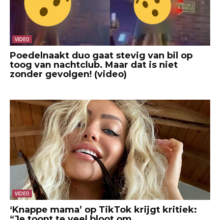
VIDEO
Poedelnaakt duo gaat stevig van bil op
toog van nachtclub. Maar dat is niet
zonder gevolgen! (video)
VIDEO
‘Knappe mama’ op TikTok krijgt kritiek:
“Je toont te veel bloot om