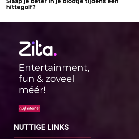
Slaap je beter in je blootje tijdens een
hittegolf?
Entertainment,
fun & zoveel
méér!
NUTTIGE LINKS