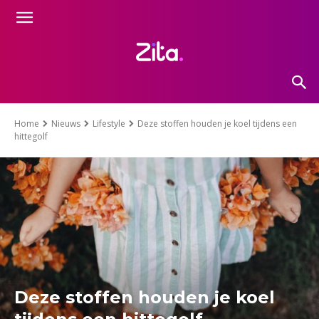
Home
Nieuws
Lifestyle
Deze stoffen houden je koel tijdens een
hittegolf
Deze stoffen houden je koel