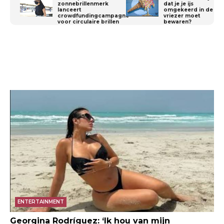
zonnebrillenmerk
dat je je ijs
lanceert
omgekeerd in de
crowdfundingcampagne
vriezer moet
voor circulaire brillen
bewaren?
ENTERTAINMENT
Georgina Rodríguez: ‘Ik hou van mijn