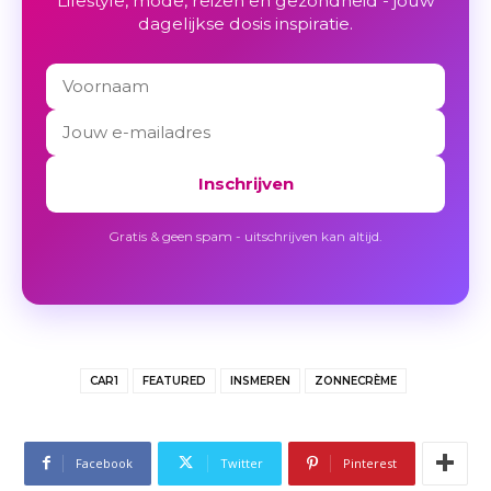
Lifestyle, mode, reizen en gezondheid - jouw
dagelijkse dosis inspiratie.
Inschrijven
Gratis & geen spam - uitschrijven kan altijd.
CAR1
FEATURED
INSMEREN
ZONNECRÈME
Facebook
Twitter
Pinterest