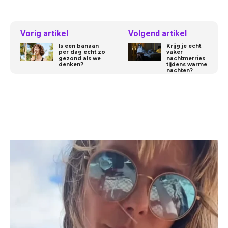
Vorig artikel
Volgend artikel
Is een banaan
Krijg je echt
per dag echt zo
vaker
gezond als we
nachtmerries
denken?
tijdens warme
nachten?