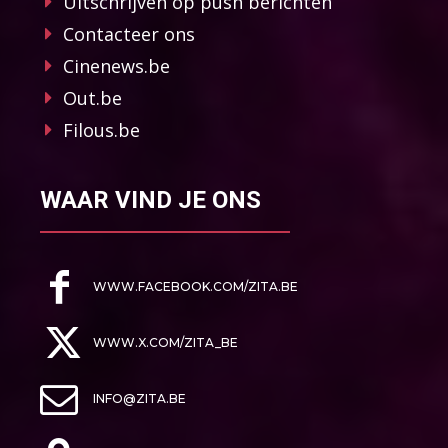
Uitschrijven op push berichten
Contacteer ons
Cinenews.be
Out.be
Filous.be
WAAR VIND JE ONS
WWW.FACEBOOK.COM/ZITA.BE
WWW.X.COM/ZITA_BE
INFO@ZITA.BE