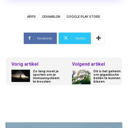
APPS
GEVAARLIJK
GOOGLE PLAY STORE
Facebook
Twitter
Vorig artikel
Volgend artikel
Zo lang moet je
Dit is het geheim
sporten om je
om gigantische
immuunsysteem
bellen te kunnen
te boosten
blazen