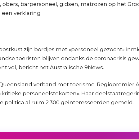
ers, barpersoneel, gidsen, matrozen op het Groot B
 een verklaring.
e oostkust zijn bordjes met «personeel gezocht» in
andse toeristen blijven ondanks de coronacrisis ge
nt vol, bericht het Australische 9News.
Queensland verband met toerisme. Regiopremier Ann
kritieke personeelstekorten». Haar deelstaatregering
 politica al ruim 2.300 geïnteresseerden gemeld.