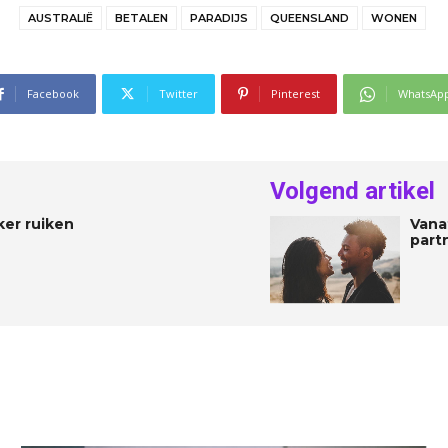
AUSTRALIË
BETALEN
PARADIJS
QUEENSLAND
WONEN
Facebook
Twitter
Pinterest
WhatsAp
Volgend artikel
ker ruiken
Vana
part