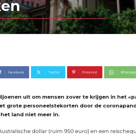
ken
Facebook
Twitter
Pinterest
WhatsAp
ljoenen uit om mensen zover te krijgen in het «p
et grote personeelstekorten door de coronapand
het land niet meer in.
tralische dollar (ruim 950 euro) en een reischeque v