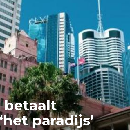
 betaalt
het paradijs’