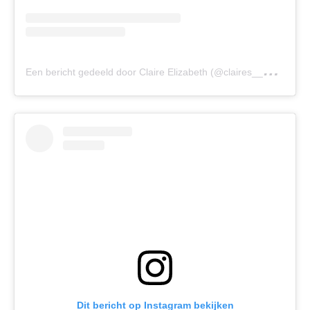
E
en bericht gedeeld door Claire Elizabeth (@claires__psoriasis)
Dit bericht op Instagram bekijken