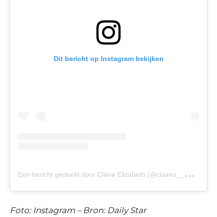
Dit bericht op Instagram bekijken
E
en bericht gedeeld door Claire Elizabeth (@claires__psoriasis)
Foto: Instagram – Bron: Daily Star