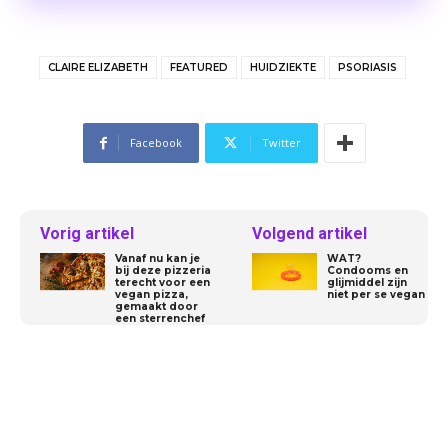
CLAIRE ELIZABETH
FEATURED
HUIDZIEKTE
PSORIASIS
Facebook
Twitter
Vorig artikel
Volgend artikel
Vanaf nu kan je
WAT?
bij deze pizzeria
Condooms en
terecht voor een
glijmiddel zijn
vegan pizza,
niet per se vegan
gemaakt door
een sterrenchef