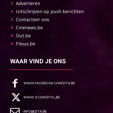
Adverteren
Uitschrijven op push berichten
Contacteer ons
Cinenews.be
Out.be
Filous.be
WAAR VIND JE ONS
WWW.FACEBOOK.COM/ZITA.BE
WWW.X.COM/ZITA_BE
INFO@ZITA.BE