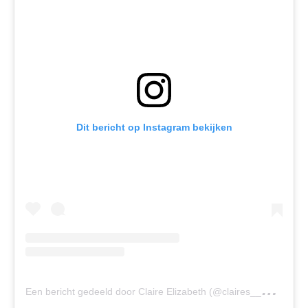
Dit bericht op Instagram bekijken
E
en bericht gedeeld door Claire Elizabeth (@claires__psoriasis)