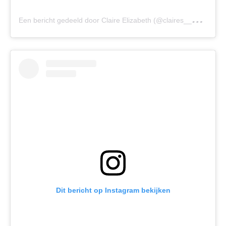
E
en bericht gedeeld door Claire Elizabeth (@claires__psoriasis)
Dit bericht op Instagram bekijken