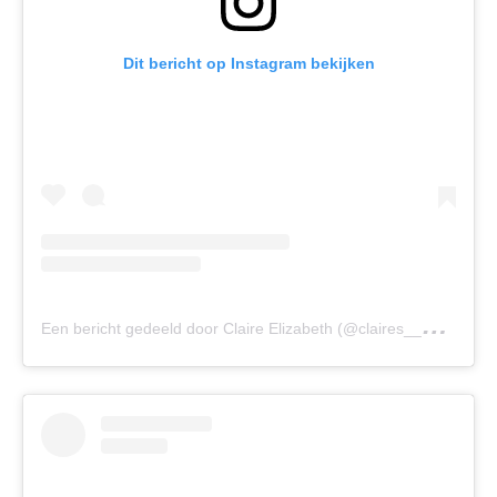
Dit bericht op Instagram bekijken
E
en bericht gedeeld door Claire Elizabeth (@claires__psoriasis)