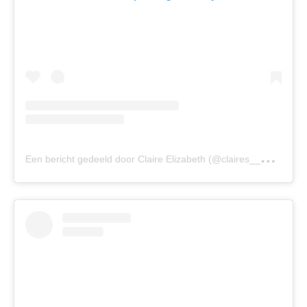
E
en bericht gedeeld door Claire Elizabeth (@claires__psoriasis)