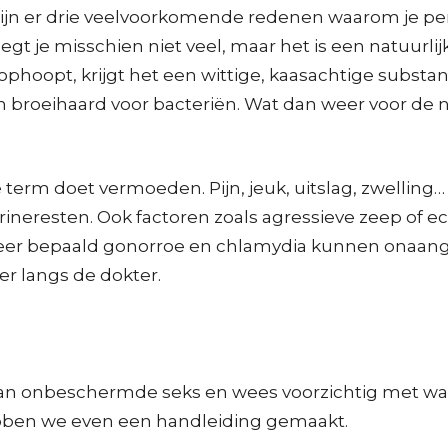
zijn er drie veelvoorkomende redenen waarom je p
t je misschien niet veel, maar het is een natuurlijk
hoopt, krijgt het een wittige, kaasachtige substant
en broeihaard voor bacteriën. Wat dan weer voor de
term doet vermoeden. Pijn, jeuk, uitslag, zwellin
ineresten. Ook factoren zoals agressieve zeep of e
 Meer bepaald gonorroe en chlamydia kunnen onaang
r langs de dokter.
et aan onbeschermde seks en wees voorzichtig met wa
ebben we even een handleiding gemaakt.