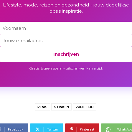
Lifestyle, mode, reizen en gezondheid - jouw dagelijkse
dosis inspiratie.
Inschrijven
Gratis & geen spam - uitschrijven kan altijd.
PENIS
STINKEN
VRIJE TIJD
Facebook
Twitter
Pinterest
WhatsAp