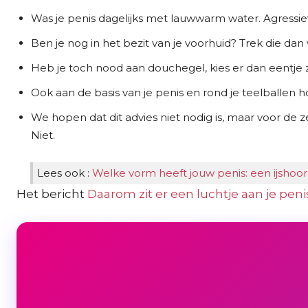
Was je penis dagelijks met lauwwarm water. Agressiev
Ben je nog in het bezit van je voorhuid? Trek die da
Heb je toch nood aan douchegel, kies er dan eentje 
Ook aan de basis van je penis en rond je teelballen ho
We hopen dat dit advies niet nodig is, maar voor d
Niet.
Lees ook :
Welke vorm heeft jouw penis: een ijshoor
Het bericht
Daarom zit er een luchtje aan je peni