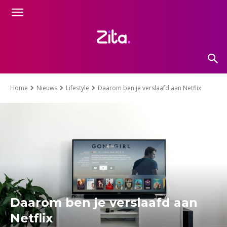
Home
Nieuws
Lifestyle
Daarom ben je verslaafd aan Netflix
Daarom ben je verslaafd aan
Netflix