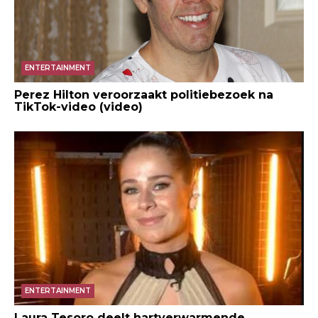
ENTERTAINMENT
Perez Hilton veroorzaakt politiebezoek na
TikTok-video (video)
ENTERTAINMENT
Laura Tesoro deelt hartverwarmende