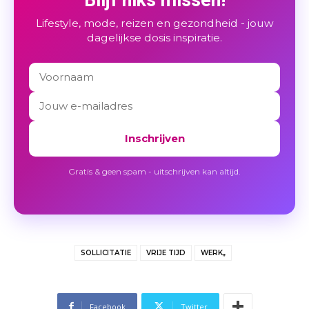
Lifestyle, mode, reizen en gezondheid - jouw
dagelijkse dosis inspiratie.
Inschrijven
Gratis & geen spam - uitschrijven kan altijd.
SOLLICITATIE
VRIJE TIJD
WERK,,
Facebook
Twitter