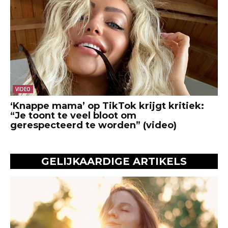
VIDEO
‘Knappe mama’ op TikTok krijgt kritiek:
“Je toont te veel bloot om
gerespecteerd te worden” (video)
GELIJKAARDIGE ARTIKELS