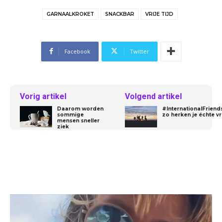
GARNAALKROKET
SNACKBAR
VRIJE TIJD
Facebook
Twitter
Vorig artikel
Volgend artikel
Daarom worden
#InternationalFriend
sommige
zo herken je échte v
mensen sneller
ziek