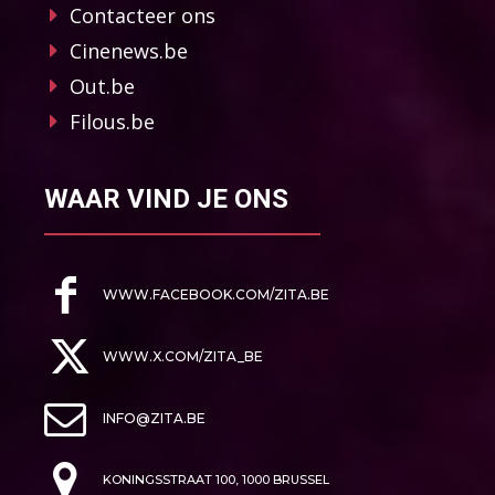
Contacteer ons
Cinenews.be
Out.be
Filous.be
WAAR VIND JE ONS
WWW.FACEBOOK.COM/ZITA.BE
WWW.X.COM/ZITA_BE
INFO@ZITA.BE
KONINGSSTRAAT 100, 1000 BRUSSEL