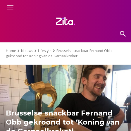
Home
Nieuws
Lifestyle
Brusselse snackbar Fernand Obb
gekroond tot ‘Koning van de Garnaalkroket’
Brusselse snackbar Fernand
Obb gekroond tot ‘Koning van