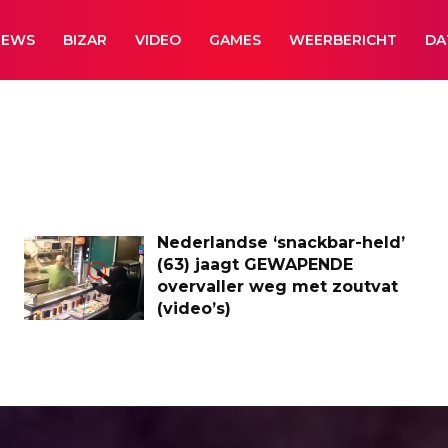
NEWS
BIZAR
VIDEO
GAMES
WEERBERICHT
DA
Nederlandse ‘snackbar-held’
(63) jaagt GEWAPENDE
overvaller weg met zoutvat
(video’s)