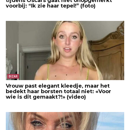
tijdens Oscars gaat niet onopgemerkt
voorbij: “Ik zie haar tepel!” (foto)
BIZAR
Vrouw past elegant kleedje, maar het
bedekt haar borsten totaal niet: «Voor
wie is dit gemaakt?!» (video)