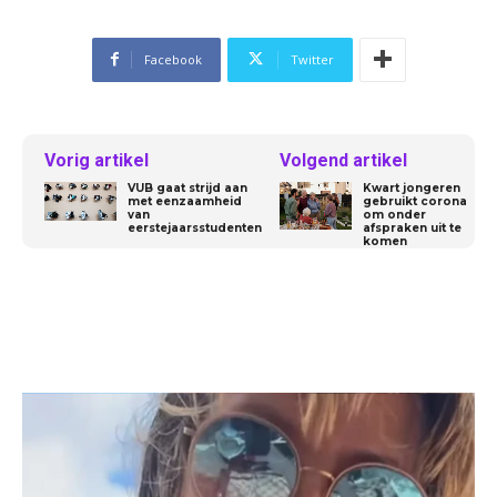
Facebook
Twitter
Vorig artikel
Volgend artikel
VUB gaat strijd aan
Kwart jongeren
met eenzaamheid
gebruikt corona
van
om onder
eerstejaarsstudenten
afspraken uit te
komen