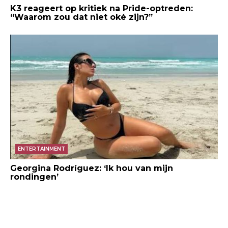
K3 reageert op kritiek na Pride-optreden:
“Waarom zou dat niet oké zijn?”
ENTERTAINMENT
Georgina Rodríguez: ‘Ik hou van mijn
rondingen’