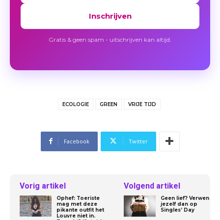
Inschrijven
Gratis & geen spam - uitschrijven kan altijd.
ECOLOGIE
GREEN
VRIJE TIJD
Facebook
Twitter
Vorig artikel
Volgend artikel
Ophef: Toeriste
Geen lief? Verwen
mag met deze
jezelf dan op
pikante outfit het
Singles’ Day
Louvre niet in.