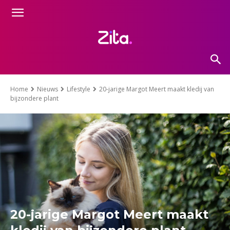
Home
Nieuws
Lifestyle
20-jarige Margot Meert maakt kledij van
bijzondere plant
20-jarige Margot Meert maakt