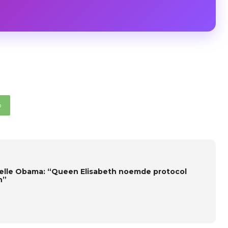
p
elle Obama: “Queen Elisabeth noemde protocol
n”