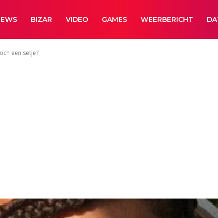
NEWS
BIZAR
VIDEO
GAMES
WEERBERICHT
DA
och een setje?