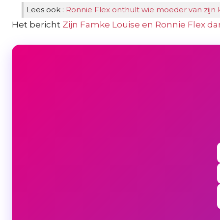
Lees ook :
Ronnie Flex onthult wie moeder van zijn 
Het bericht
Zijn Famke Louise en Ronnie Flex da