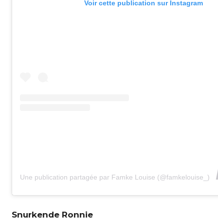
Voir cette publication sur Instagram
Une publication partagée par Famke Louise (@famkelouise_)
Snurkende Ronnie