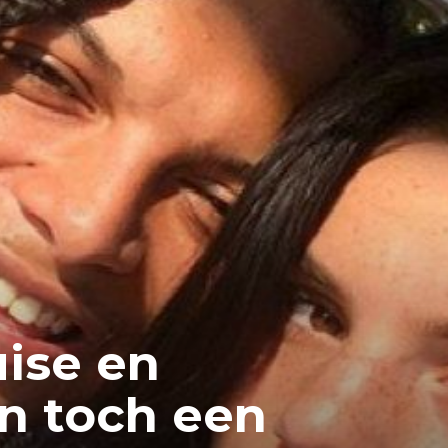
ise en
n toch een