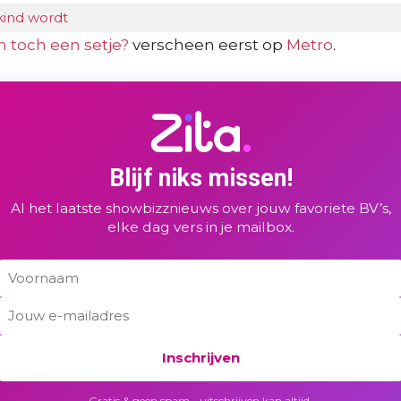
kind wordt
n toch een setje?
verscheen eerst op
Metro
.
Blijf niks missen!
Al het laatste showbizznieuws over jouw favoriete BV’s,
elke dag vers in je mailbox.
Inschrijven
Gratis & geen spam - uitschrijven kan altijd.