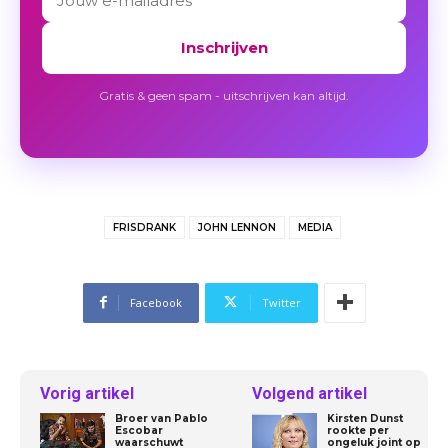
Inschrijven
Gratis & geen spam - uitschrijven kan altijd.
FRISDRANK
JOHN LENNON
MEDIA
Facebook
Twitter
Vorig artikel
Volgend artikel
Broer van Pablo
Kirsten Dunst
Escobar
rookte per
waarschuwt
ongeluk joint op