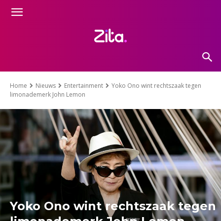
Home
Nieuws
Entertainment
Yoko Ono wint rechtszaak tegen
limonademerk John Lemon
Yoko Ono wint rechtszaak tegen