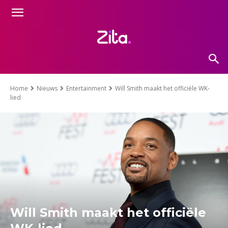
Home
Nieuws
Entertainment
Will Smith maakt het officiële WK-
lied
Will Smith maakt het officiële