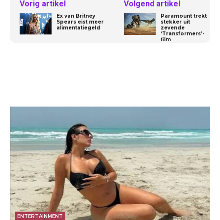
Vorig artikel
Volgend artikel
Ex van Britney
Paramount trekt
Spears eist meer
stekker uit
alimentatiegeld
zevende
‘Transformers’-
film
ENTERTAINMENT