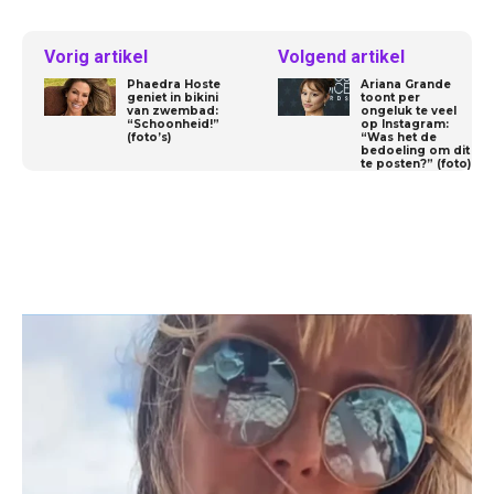
Vorig artikel
Volgend artikel
Phaedra Hoste
Ariana Grande
geniet in bikini
toont per
van zwembad:
ongeluk te veel
“Schoonheid!”
op Instagram:
(foto’s)
“Was het de
bedoeling om dit
te posten?” (foto)