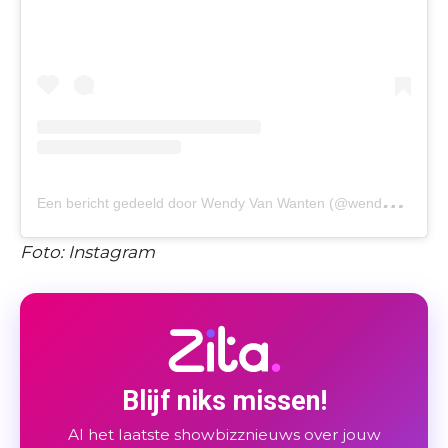
E
en bericht gedeeld door Wendy Van Wanten (@wendyvanwanten)
Foto: Instagram
Blijf niks missen!
Al het laatste showbizznieuws over jouw