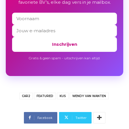
favoriete BV’s, elke dag vers in je mailbox.
Inschrijven
Gratis & geen spam - uitschrijven kan altijd.
CAR2
FEATURED
KUS
WENDY VAN WANTEN
Facebook
Twitter