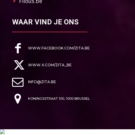
Filous.be
WAAR VIND JE ONS
WWW.FACEBOOK.COM/ZITA.BE
WWW.X.COM/ZITA_BE
INFO@ZITA.BE
KONINGSSTRAAT 100, 1000 BRUSSEL