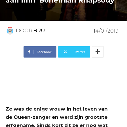
aan film ‘Bohemian Rhapsody’
DOOR
BRU
14/01/2019
Facebook
Twitter
Ze was de enige vrouw in het leven van
de
Queen-zanger
en werd zijn grootste
erfgename. Sinds kort zit ze er nog wat