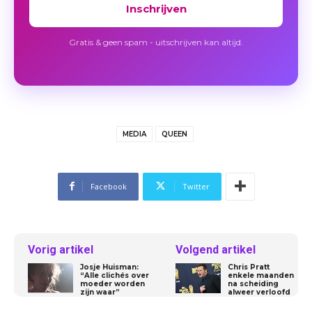
Inschrijven
Gratis & geen spam - uitschrijven kan altijd.
MEDIA
QUEEN
Facebook
Twitter
Vorig artikel
Volgend artikel
Josje Huisman:
Chris Pratt
“Alle clichés over
enkele maanden
moeder worden
na scheiding
zijn waar”
alweer verloofd