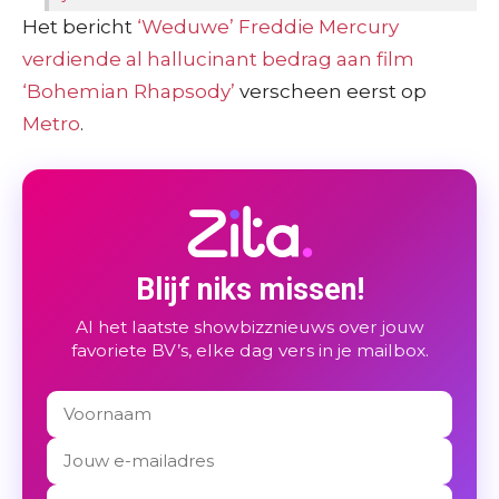
Het bericht
‘Weduwe’ Freddie Mercury
verdiende al hallucinant bedrag aan film
‘Bohemian Rhapsody’
verscheen eerst op
Metro
.
Blijf niks missen!
Al het laatste showbizznieuws over jouw
favoriete BV’s, elke dag vers in je mailbox.