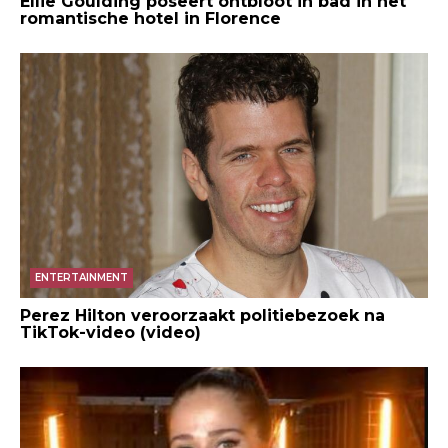
Ellie Goulding poseert ontbloot in bad in het
romantische hotel in Florence
ENTERTAINMENT
Perez Hilton veroorzaakt politiebezoek na
TikTok-video (video)