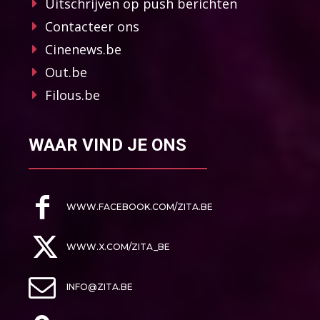
Uitschrijven op push berichten
Contacteer ons
Cinenews.be
Out.be
Filous.be
WAAR VIND JE ONS
WWW.FACEBOOK.COM/ZITA.BE
WWW.X.COM/ZITA_BE
INFO@ZITA.BE