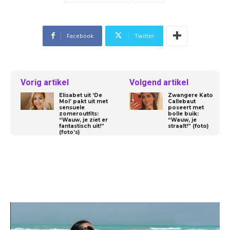
Facebook
Twitter
Vorig artikel
Volgend artikel
Elisabet uit ‘De
Zwangere Kato
Mol’ pakt uit met
Callebaut
sensuele
poseert met
zomeroutfits:
bolle buik:
“Wauw, je ziet er
“Wauw, je
fantastisch uit!”
straalt!” (foto)
(foto’s)