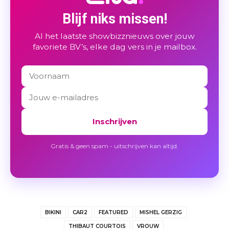
Blijf niks missen!
Al het laatste showbizznieuws over jouw
favoriete BV’s, elke dag vers in je mailbox.
Inschrijven
Gratis & geen spam - uitschrijven kan altijd.
BIKINI
CAR2
FEATURED
MISHEL GERZIG
THIBAUT COURTOIS
VROUW