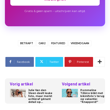
Gratis & geen spam - uitschrijven kan altijd.
BETRAPT
CAR2
FEATURED
VREEMDGAAN
Facebook
Twitter
Pinterest
Vorig artikel
Volgend artikel
Julie Van den
Pommeline
Steen deelt leuke
Tillière blikt met
foto, maar merkt
bikinifoto’s terug
achteraf gênant
op vakantie:
detail op…
“Knapperd!”