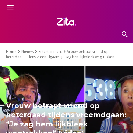
Home
Nieuws
Entertainment
Vrouw betrapt vriend op
heterdaad tijdens vreemdgaan: "Je zag hem lijkbleek wegtrekken"...
Vrouw betrapt vriend op
heterdaad tijdens vreemdgaan:
“Je zag hem lijkbleek