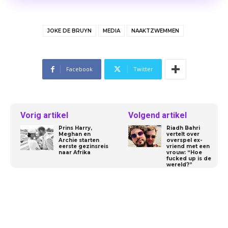
JOKE DE BRUYN
MEDIA
NAAKTZWEMMEN
Facebook
Twitter
Vorig artikel
Volgend artikel
Prins Harry,
Riadh Bahri
Meghan en
vertelt over
Archie starten
overspel ex-
eerste gezinsreis
vriend met een
naar Afrika
vrouw: “Hoe
fucked up is de
wereld?”