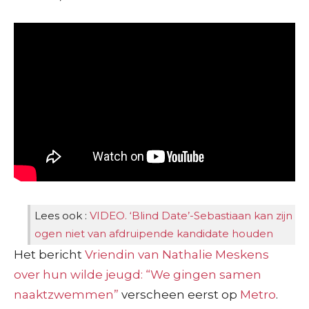
Lees ook :
VIDEO. ‘Blind Date’-Sebastiaan kan zijn
ogen niet van afdruipende kandidate houden
Het bericht
Vriendin van Nathalie Meskens
over hun wilde jeugd: “We gingen samen
naaktzwemmen”
verscheen eerst op
Metro
.