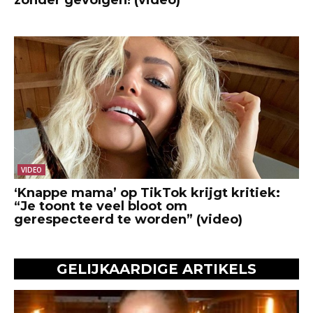
zonder gevolgen! (video)
VIDEO
‘Knappe mama’ op TikTok krijgt kritiek:
“Je toont te veel bloot om
gerespecteerd te worden” (video)
GELIJKAARDIGE ARTIKELS