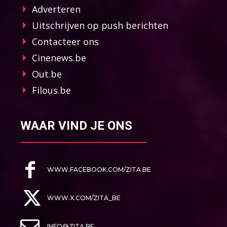
Adverteren
Uitschrijven op push berichten
Contacteer ons
Cinenews.be
Out.be
Filous.be
WAAR VIND JE ONS
WWW.FACEBOOK.COM/ZITA.BE
WWW.X.COM/ZITA_BE
INFO@ZITA.BE