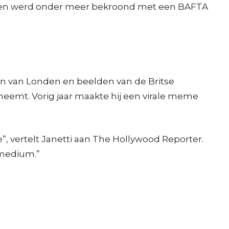
HBO en werd onder meer bekroond met een BAFTA
en van Londen en beelden van de Britse
k neemt. Vorig jaar maakte hij een virale meme
e”, vertelt Janetti aan The Hollywood Reporter.
t medium.”