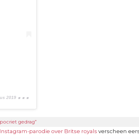
om 10:18 (PDT)
pocriet gedrag”
Instagram-parodie over Britse royals
verscheen eer