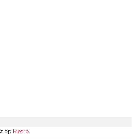
st op
Metro
.