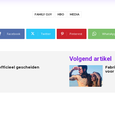
FAMILY GUY
HBO
MEDIA
Facebook
Twitter
Pinterest
WhatsAp
Volgend artikel
officieel gescheiden
Fabri
voor 