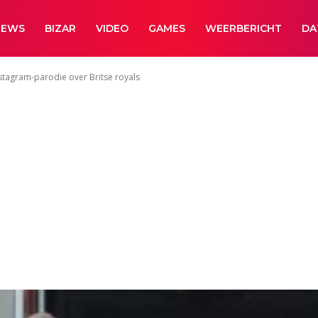
NEWS
BIZAR
VIDEO
GAMES
WEERBERICHT
DA
stagram-parodie over Britse royals