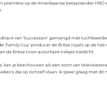
g jaar in première op de Amerikaanse betaalzender 
.
undtrack van ‘Succession’ gemengd met luchtbeeld
at de ‘Family Guy’-producer de Britse royals op de ha
n de Britse troon autoritaire trekjes toedicht.
s, kan je beschouwen als een soort van televisieseri
ok video’s die op zichzelf staan. Ik speel graag met di