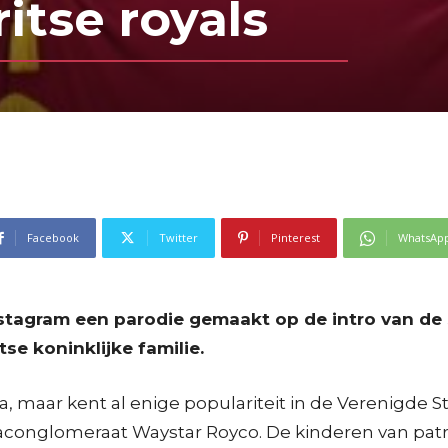
itse royals
Facebook
Twitter
Pinterest
WhatsAp
stagram een parodie gemaakt op de intro van de sa
se koninklijke familie.
ropa, maar kent al enige populariteit in de Verenigde 
iaconglomeraat Waystar Royco. De kinderen van pat