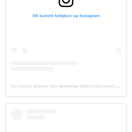
Dit bericht bekijken op Instagram
E
en bericht gedeeld door 𝕻𝖔𝖒𝖒𝖊𝖑𝖎𝖓𝖊 𝕿𝖎𝖑𝖑𝖎𝖊𝖗𝖊 (@pommelinetilliere)