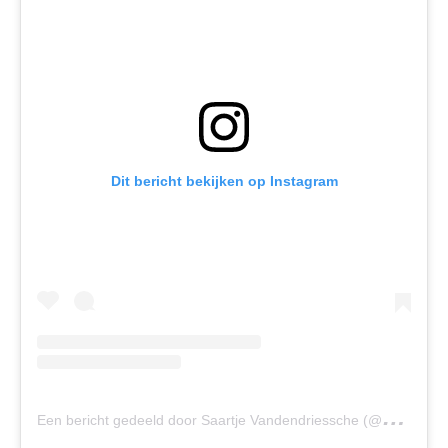
Dit bericht bekijken op Instagram
E
en bericht gedeeld door Saartje Vandendriessche (@saartjevddriessche)