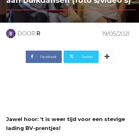
aan buikdansen (foto’s/video’s)
DOOR
R
19/05/2021
Facebook
Twitter
Jawel hoor: ’t is weer tijd voor een stevige
lading BV-prentjes!