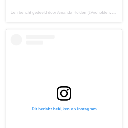
E
en bericht gedeeld door Amanda Holden (@noholdenback)
Dit bericht bekijken op Instagram