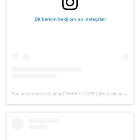
Dit bericht bekijken op Instagram
E
en bericht gedeeld door FAMKE LOUISE (@famkelouise_)