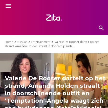
Home
Nieuws
Entertainment
Valerie De Booser dartelt op het
strand, Amanda Holden straalt in doorschijnende...
Valerie De Booser dartelt op het
strand, Amanda Holden straalt
in doorschijnende outfit en
‘Temptation’-Angela waagt zich