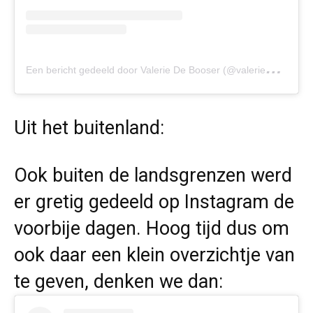
E
en bericht gedeeld door Valerie De Booser (@valeriedebooser)
Uit het buitenland:
Ook buiten de landsgrenzen werd
er gretig gedeeld op Instagram de
voorbije dagen. Hoog tijd dus om
ook daar een klein overzichtje van
te geven, denken we dan: