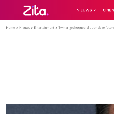
NIEUWS
CINE
Home
Nieuws
Entertainment
Twitter gechoqueerd door deze foto va