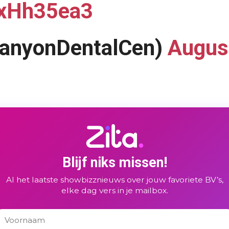
ExHh35ea3
CanyonDentalCen)
Augus
Blijf niks missen!
Al het laatste showbizznieuws over jouw favoriete BV’s,
elke dag vers in je mailbox.