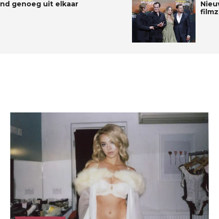
send genoeg uit elkaar
Nieu
film