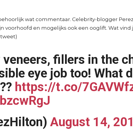
hoorlijk wat commentaar. Celebrity-blogger Perez 
ijn voorhoofd en mogelijks ook een ooglift. Wat vind 
 tweet)
veneers, fillers in the c
ible eye job too! What d
???
https://t.co/7GAVW
dlbzcwRgJ
zHilton)
August 14, 20