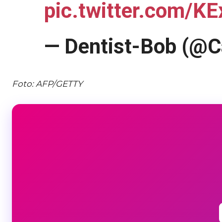
pic.twitter.com/K
— Dentist-Bob (@
Foto: AFP/GETTY