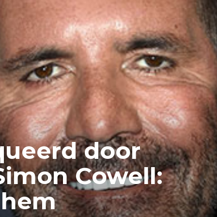
queerd door
Simon Cowell:
t hem