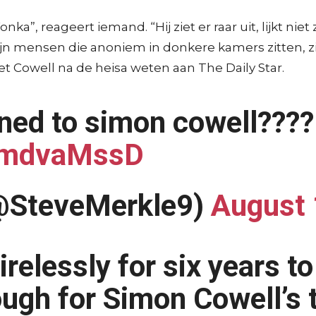
ka”, reageert iemand. “Hij ziet er raar uit, lijkt niet 
 zijn mensen die anoniem in donkere kamers zitten, 
 liet Cowell na de heisa weten aan The Daily Star.
ned to simon cowell????
vGmdvaMssD
(@SteveMerkle9)
August 
irelessly for six years 
ugh for Simon Cowell’s 