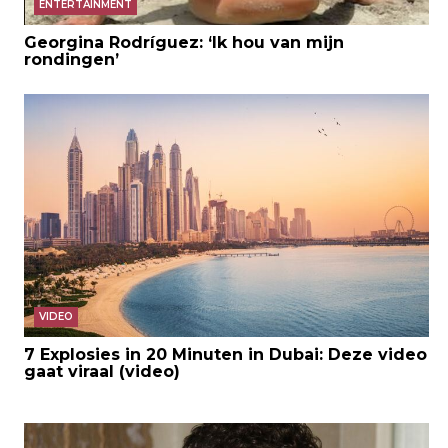
ENTERTAINMENT
Georgina Rodríguez: ‘Ik hou van mijn
rondingen’
VIDEO
7 Explosies in 20 Minuten in Dubai: Deze video
gaat viraal (video)