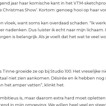
volgend jaar haar komische kant in het VTM-sketchp
e Christmas Show’. Kortom: genoeg hooi op haar vor
 een vloek, want soms kan overdaad schaden. “Ik we
der nadenken. Dus luister ik echt naar mijn lichaam.
gen is belangrijk. Als je voelt dat het wat te veel 
s Tinne groeide ze op bij Studio 100. Het vreselijke n
totaal niet zien aankomen. Désirée en ik hebben no
n het amper vatten”, klinkt het.
mbitieus is, maar daarom extra hard moet opletten o
rend in mijn omgeving. We willen heel veel en stee