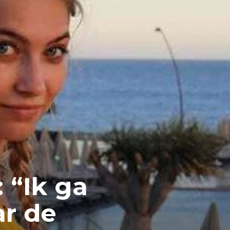
 “Ik ga
ar de