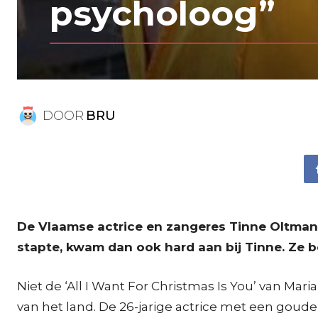
psycholoog”
DOOR
BRU
De Vlaamse actrice en zangeres Tinne Oltmans
stapte, kwam dan ook hard aan bij Tinne. Ze 
Niet de ‘All I Want For Christmas Is You’ van Ma
van het land. De 26-jarige actrice met een goude