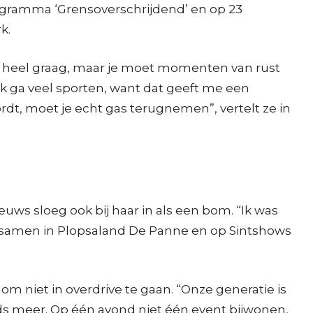
rogramma ‘Grensoverschrijdend’ en op 23
k.
rk heel graag, maar je moet momenten van rust
 Ik ga veel sporten, want dat geeft me een
wordt, moet je echt gas terugnemen”, vertelt ze in
ieuws sloeg ook bij haar in als een bom. “Ik was
g samen in Plopsaland De Panne en op Sintshows
m niet in overdrive te gaan. “Onze generatie is
ds meer. Op één avond niet één event bijwonen,