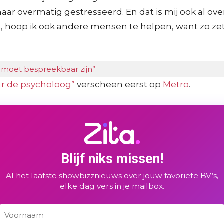
maar overmatig gestresseerd. En dat is mij ook al ov
n, hoop ik ook andere mensen te helpen, want zo zet
 moet bespreekbaar zijn”
ar de psycholoog”
verscheen eerst op
Metro
.
Blijf niks missen!
Al het laatste showbizznieuws over jouw favoriete BV’s,
elke dag vers in je mailbox.