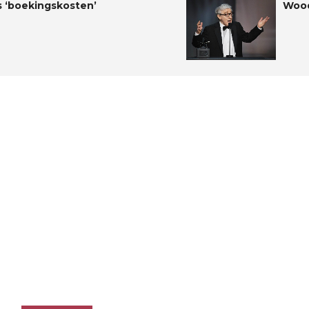
es ‘boekingskosten’
Wood