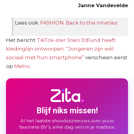
Janne Vandevelde
Lees ook:
FASHION. Back to the nineties
Het bericht
TikTok-ster Stien Edlund heeft
kledinglijn ontworpen: “Jongeren zijn wél
sociaal met hun smartphone”
verscheen eerst
op
Metro
.
Blijf niks missen!
Al het laatste showbizznieuws over jouw
favoriete BV’s, elke dag vers in je mailbox.