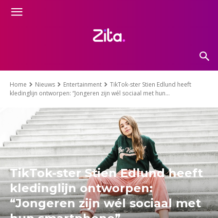
Home
Nieuws
Entertainment
TikTok-ster Stien Edlund heeft
kledinglijn ontworpen: “Jongeren zijn wél sociaal met hun...
TikTok-ster Stien Edlund heeft
kledinglijn ontworpen:
“Jongeren zijn wél sociaal met