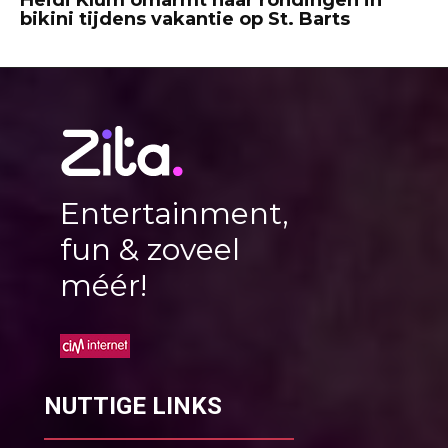
Heidi Klum omarmt haar rondingen in
bikini tijdens vakantie op St. Barts
Entertainment,
fun & zoveel
méér!
NUTTIGE LINKS