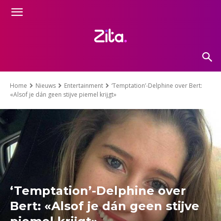
Home
Nieuws
Entertainment
‘Temptation’-Delphine over Bert:
«Alsof je dán geen stijve piemel krijgt»
‘Temptation’-Delphine over
Bert: «Alsof je dán geen stijve