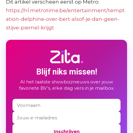
Dit artikel verscheen eerst op Metro:
https://nl.metrotime.be/entertainment/tempt
ation-delphine-over-bert-alsof-je-dan-geen-
stijve-piemel-krijgt
Blijf niks missen!
Al het laatste showbizznieuws over jouw
favoriete BV’s, elke dag vers in je mailbox.
Inschrijven