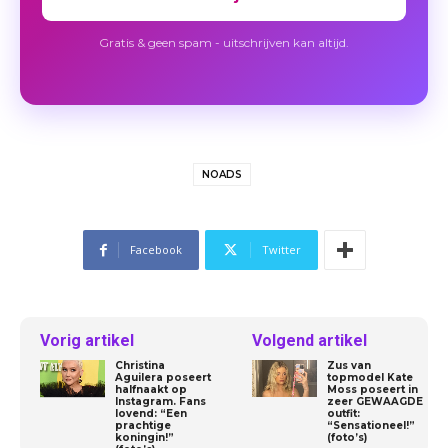
Gratis & geen spam - uitschrijven kan altijd.
NOADS
Facebook
Twitter
Vorig artikel
Volgend artikel
Christina
Zus van
Aguilera poseert
topmodel Kate
halfnaakt op
Moss poseert in
Instagram. Fans
zeer GEWAAGDE
lovend: “Een
outfit:
prachtige
“Sensationeel!”
koningin!”
(foto’s)