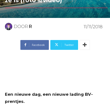
ze is (foto’s/video)
DOOR
R
11/11/2018
Facebook
Twitter
Een nieuwe dag, een nieuwe lading BV-
prentjes.