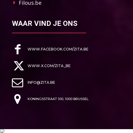
Filous.be
WAAR VIND JE ONS
WWW.FACEBOOK.COM/ZITA.BE
WWW.X.COM/ZITA_BE
INFO@ZITA.BE
KONINGSSTRAAT 100, 1000 BRUSSEL