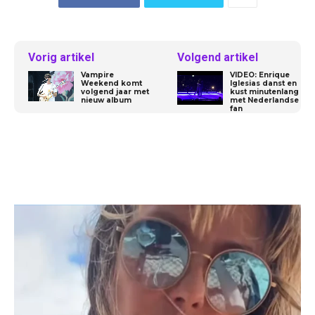
Vorig artikel
Volgend artikel
Vampire
VIDEO: Enrique
Weekend komt
Iglesias danst en
volgend jaar met
kust minutenlang
nieuw album
met Nederlandse
fan