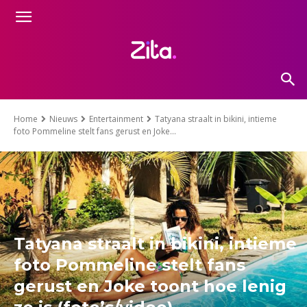
Home
Nieuws
Entertainment
Tatyana straalt in bikini, intieme
foto Pommeline stelt fans gerust en Joke...
Tatyana straalt in bikini, intieme
foto Pommeline stelt fans
gerust en Joke toont hoe lenig