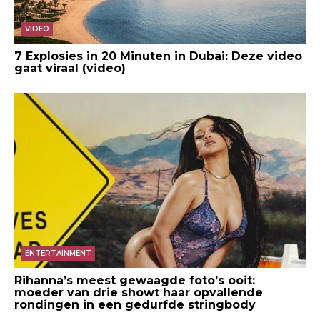
VIDEO
7 Explosies in 20 Minuten in Dubai: Deze video
gaat viraal (video)
ENTERTAINMENT
Rihanna’s meest gewaagde foto’s ooit:
moeder van drie showt haar opvallende
rondingen in een gedurfde stringbody