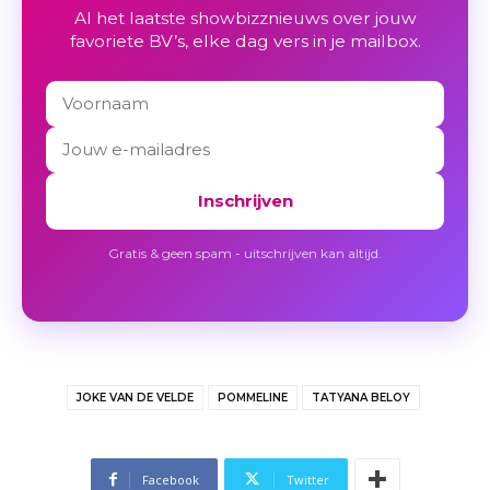
Al het laatste showbizznieuws over jouw
favoriete BV’s, elke dag vers in je mailbox.
Inschrijven
Gratis & geen spam - uitschrijven kan altijd.
JOKE VAN DE VELDE
POMMELINE
TATYANA BELOY
Facebook
Twitter