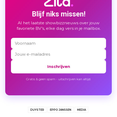
Blijf niks missen!
Al het laatste showbizznieuws over jouw
favoriete BV’s, elke dag vers in je mailbox.
Inschrijven
Gratis & geen spam - uitschrijven kan altijd.
DUYSTER
EPPO JANSSEN
MEDIA