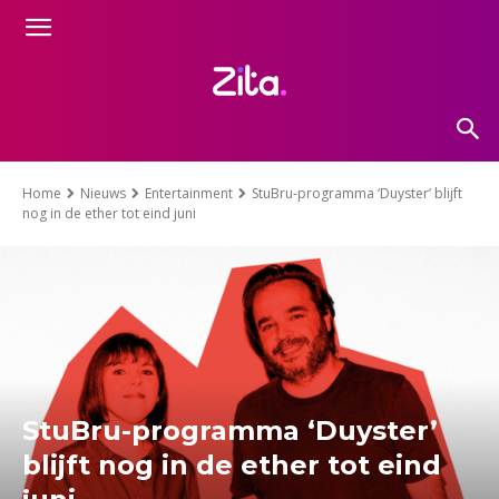
Home
Nieuws
Entertainment
StuBru-programma ‘Duyster’ blijft
nog in de ether tot eind juni
StuBru-programma ‘Duyster’
blijft nog in de ether tot eind