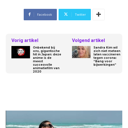
Facebook
Twitter
Vorig artikel
Volgend artikel
Onbekend bij
Sandra Kim wil
ons, gigantische
zich niet meteen
hit in Japan: deze
laten vaccineren
anime is de
tegen corona:
meest
“Bang voor
succesvolle
bijwerkingen”
animatiefilm van
2020