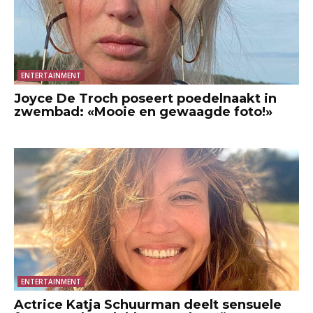
ENTERTAINMENT
Joyce De Troch poseert poedelnaakt in
zwembad: «Mooie en gewaagde foto!»
ENTERTAINMENT
Actrice Katja Schuurman deelt sensuele