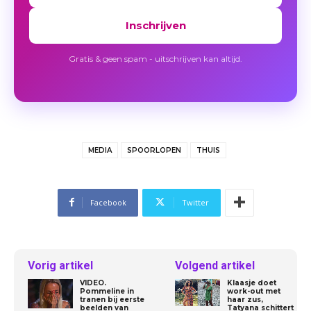
Inschrijven
Gratis & geen spam - uitschrijven kan altijd.
MEDIA
SPOORLOPEN
THUIS
Facebook
Twitter
Vorig artikel
Volgend artikel
VIDEO.
Klaasje doet
Pommeline in
work-out met
tranen bij eerste
haar zus,
beelden van
Tatyana schittert