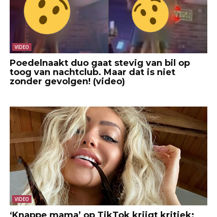
VIDEO
Poedelnaakt duo gaat stevig van bil op
toog van nachtclub. Maar dat is niet
zonder gevolgen! (video)
VIDEO
‘Knappe mama’ op TikTok krijgt kritiek: