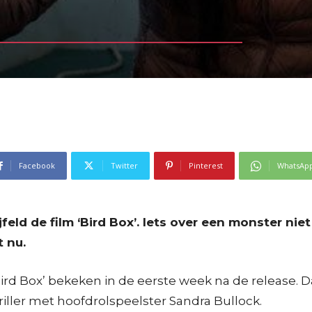
Facebook
Twitter
Pinterest
WhatsAp
eld de film ‘Bird Box’. Iets over een monster nie
t nu.
ird Box’ bekeken in de eerste week na de release. Da
ller met hoofdrolspeelster Sandra Bullock.