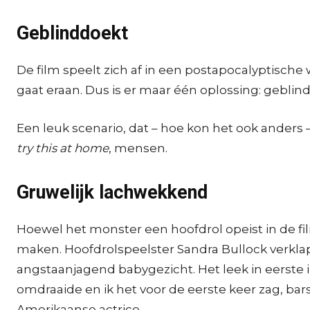
Geblinddoekt
De film speelt zich af in een postapocalyptisch
gaat eraan. Dus is er maar één oplossing: geblin
Een leuk scenario, dat – hoe kon het ook anders
try this at home
, mensen.
Gruwelijk lachwekkend
Hoewel het monster een hoofdrol opeist in de fil
maken. Hoofdrolspeelster Sandra Bullock verkla
angstaanjagend babygezicht. Het leek in eerste ins
omdraaide en ik het voor de eerste keer zag, barst
Amerikaanse actrice.