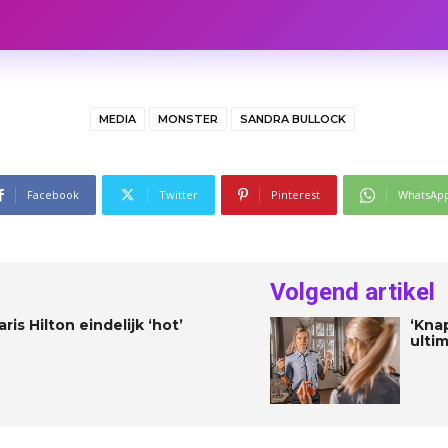
MEDIA
MONSTER
SANDRA BULLOCK
Facebook
Twitter
Pinterest
WhatsAp
Volgend artikel
is Hilton eindelijk ‘hot’
‘Kna
ultim