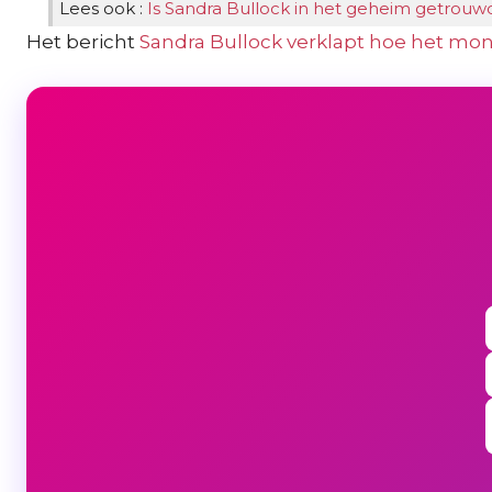
Lees ook :
Is Sandra Bullock in het geheim getrouw
Het bericht
Sandra Bullock verklapt hoe het monst