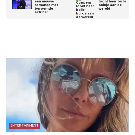
een nieuwe
toont haar bolle
romance met
buikje aan de
beroemde
wereld
actrice”
ENTERTAINMENT