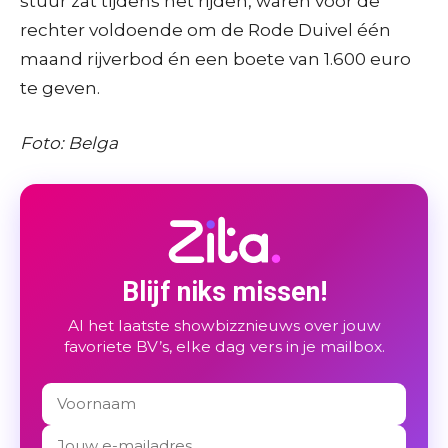
stuur zat tijdens het rijden, waren voor de
rechter voldoende om de Rode Duivel één
maand rijverbod én een boete van 1.600 euro
te geven.
Foto: Belga
Blijf niks missen!
Al het laatste showbizznieuws over jouw
favoriete BV’s, elke dag vers in je mailbox.