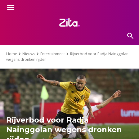
Home
Nieuws
Entertainment
Rijverbod voor Radja Nainggolan
wegens dronken rijden
Rijverbod voor Radja
Nainggolan wegens dronken