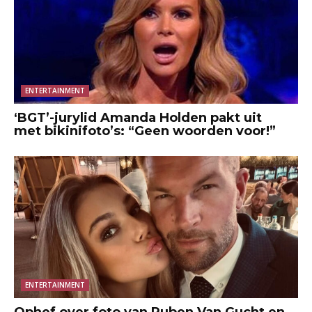
ENTERTAINMENT
‘BGT’-jurylid Amanda Holden pakt uit
met bikinifoto’s: “Geen woorden voor!”
ENTERTAINMENT
Ophef over foto van Ruben Van Gucht en