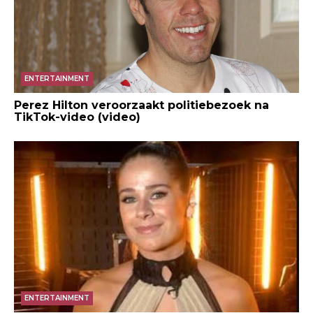
ENTERTAINMENT
Perez Hilton veroorzaakt politiebezoek na
TikTok-video (video)
ENTERTAINMENT