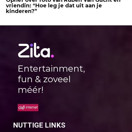
vriendin: “Hoe leg je dat uit aan je
kinderen?”
Entertainment,
fun & zoveel
méér!
NUTTIGE LINKS