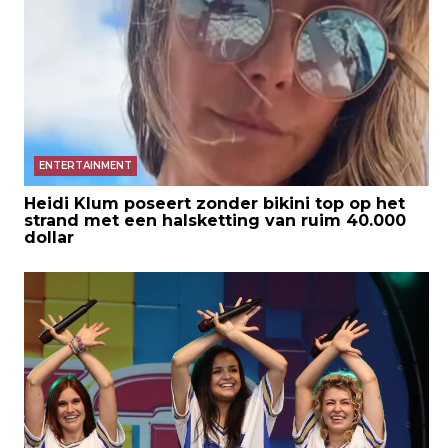
ENTERTAINMENT
Heidi Klum poseert zonder bikini top op het
strand met een halsketting van ruim 40.000
dollar