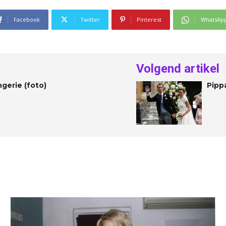
Facebook
Twitter
Pinterest
WhatsAp
Volgend artikel
ingerie (foto)
Pipp