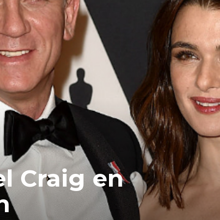
el Craig en
n