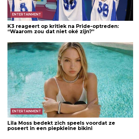
ENTERTAINMENT
K3 reageert op kritiek na Pride-optreden:
“Waarom zou dat niet oké zijn?”
ENTERTAINMENT
Lila Moss bedekt zich speels voordat ze
poseert in een piepkleine bikini