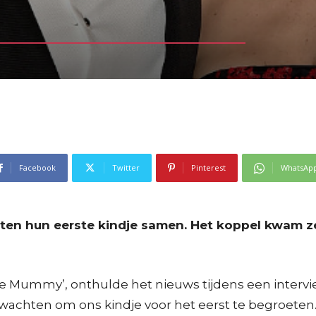
Facebook
Twitter
Pinterest
WhatsAp
ten hun eerste kindje samen. Het koppel kwam ze
he Mummy’, onthulde het nieuws tijdens een interv
et wachten om ons kindje voor het eerst te begroete