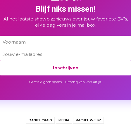
Blijf niks missen!
Al het laatste showbizznieuws over jouw favoriete BV’s,
elke dag vers in je mailbox.
Inschrijven
Gratis & geen spam - uitschrijven kan altijd.
DANIEL CRAIG
MEDIA
RACHEL WEISZ