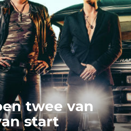
oen twee van
van start