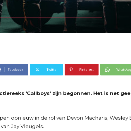
Facebook
Twitter
Pinterest
WhatsAp
iereeks ‘Callboys’ zijn begonnen. Het is net geen
ipen opnieuw in de rol van Devon Macharis, Wesley B
van Jay Vleugels.