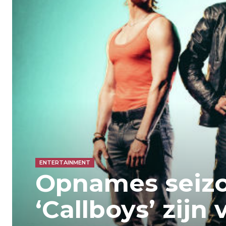
ENTERTAINMENT
Opnames seiz
‘Callboys’ zijn 