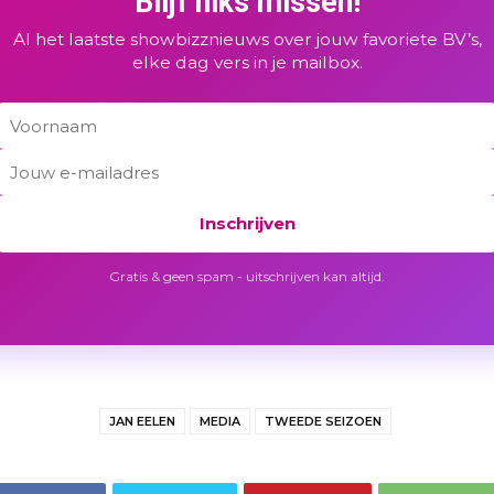
Blijf niks missen!
Al het laatste showbizznieuws over jouw favoriete BV’s,
elke dag vers in je mailbox.
Inschrijven
Gratis & geen spam - uitschrijven kan altijd.
JAN EELEN
MEDIA
TWEEDE SEIZOEN