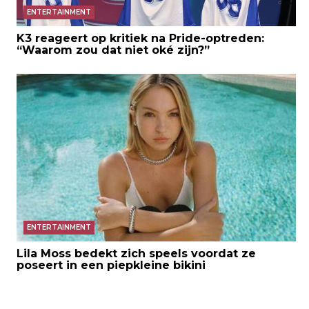
ENTERTAINMENT
K3 reageert op kritiek na Pride-optreden:
“Waarom zou dat niet oké zijn?”
ENTERTAINMENT
Lila Moss bedekt zich speels voordat ze
poseert in een piepkleine bikini