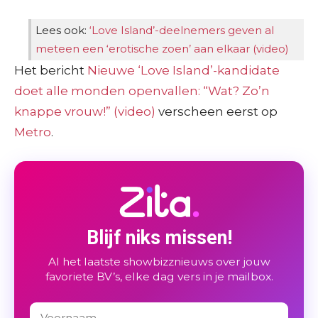
Lees ook:
‘Love Island’-deelnemers geven al
meteen een ‘erotische zoen’ aan elkaar (video)
Het bericht
Nieuwe ‘Love Island’-kandidate
doet alle monden openvallen: “Wat? Zo’n
knappe vrouw!” (video)
verscheen eerst op
Metro
.
Blijf niks missen!
Al het laatste showbizznieuws over jouw
favoriete BV’s, elke dag vers in je mailbox.