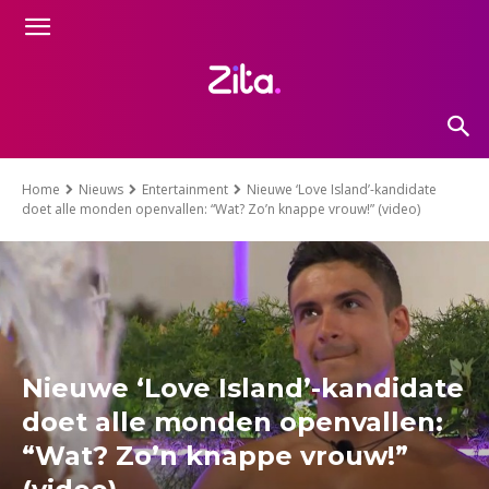
Home
Nieuws
Entertainment
Nieuwe ‘Love Island’-kandidate
doet alle monden openvallen: “Wat? Zo’n knappe vrouw!” (video)
Nieuwe ‘Love Island’-kandidate
doet alle monden openvallen:
“Wat? Zo’n knappe vrouw!”