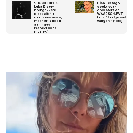
SOUNDCHECK.
Dina Tersago
Luka Bloom
doelwit van
brengt 22ste
oplichters en
plaat uit: “Ik
WAARSCHUWT
neem een risico,
fans: “Laat je niet
maar er is nood
vangen!” (foto)
aan meer
respect voor
muziek”