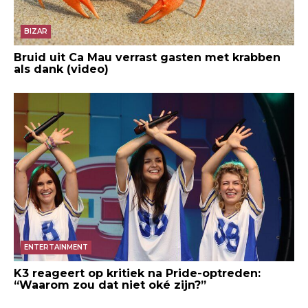
BIZAR
Bruid uit Ca Mau verrast gasten met krabben
als dank (video)
ENTERTAINMENT
K3 reageert op kritiek na Pride-optreden:
“Waarom zou dat niet oké zijn?”