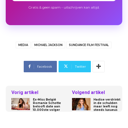
Gratis & geen spam - uitschrijven kan altijd.
MEDIA
MICHAEL JACKSON
SUNDANCE FILM FESTIVAL
Facebook
Twitter
Vorig artikel
Volgend artikel
Ex-Miss België
Hadise verdrinkt
Romanie Schotte
in de schulden
belooft date aan
maar leeft nog
10.000ste volger
steeds luxueus