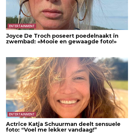
ENTERTAINMENT
Joyce De Troch poseert poedelnaakt in
zwembad: «Mooie en gewaagde foto!»
ENTERTAINMENT
Actrice Katja Schuurman deelt sensuele
foto: “Voel me lekker vandaag!”