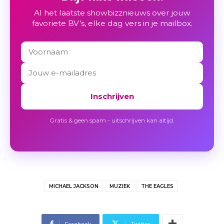
Al het laatste showbizznieuws over jouw
favoriete BV’s, elke dag vers in je mailbox.
Inschrijven
Gratis & geen spam - uitschrijven kan altijd.
MICHAEL JACKSON
MUZIEK
THE EAGLES
Facebook
Twitter