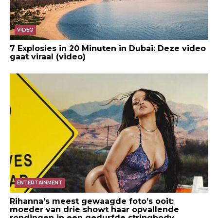
VIDEO
7 Explosies in 20 Minuten in Dubai: Deze video
gaat viraal (video)
ENTERTAINMENT
Rihanna’s meest gewaagde foto’s ooit:
moeder van drie showt haar opvallende
rondingen in een gedurfde stringbody