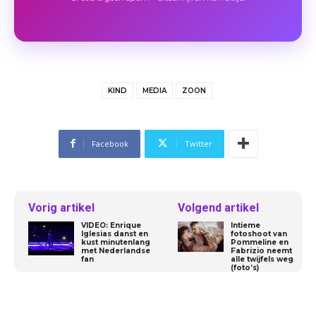
KIND
MEDIA
ZOON
Facebook
Twitter
Vorig artikel
Volgend artikel
VIDEO: Enrique
Intieme
Iglesias danst en
fotoshoot van
kust minutenlang
Pommeline en
met Nederlandse
Fabrizio neemt
fan
alle twijfels weg
(foto’s)