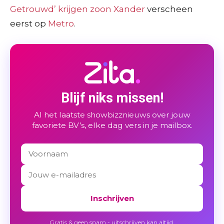
Getrouwd’ krijgen zoon Xander
verscheen
eerst op
Metro
.
Blijf niks missen!
Al het laatste showbizznieuws over jouw
favoriete BV’s, elke dag vers in je mailbox.
Inschrijven
Gratis & geen spam - uitschrijven kan altijd.