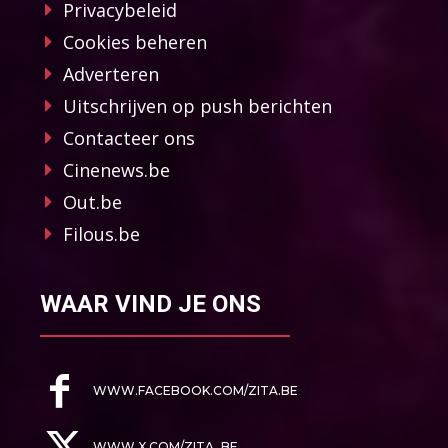
Privacybeleid
Cookies beheren
Adverteren
Uitschrijven op push berichten
Contacteer ons
Cinenews.be
Out.be
Filous.be
WAAR VIND JE ONS
WWW.FACEBOOK.COM/ZITA.BE
WWW.X.COM/ZITA_BE