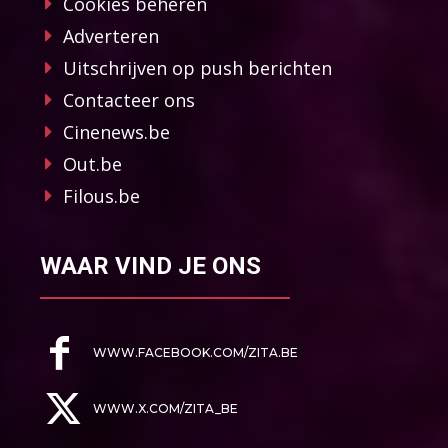
Cookies beheren
Adverteren
Uitschrijven op push berichten
Contacteer ons
Cinenews.be
Out.be
Filous.be
WAAR VIND JE ONS
WWW.FACEBOOK.COM/ZITA.BE
WWW.X.COM/ZITA_BE