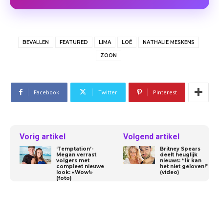
BEVALLEN
FEATURED
LIMA
LOÉ
NATHALIE MESKENS
ZOON
Facebook
Twitter
Pinterest
Vorig artikel
Volgend artikel
‘Temptation’-
Britney Spears
Megan verrast
deelt heuglijk
volgers met
nieuws: “Ik kan
compleet nieuwe
het niet geloven!”
look: «Wow!»
(video)
(foto)