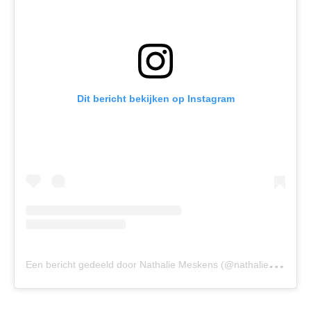
Dit bericht bekijken op Instagram
E
en bericht gedeeld door Nathalie Meskens (@nathaliemeskensofficial)