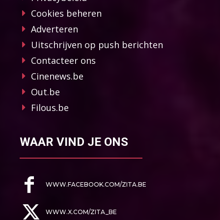
Cookies beheren
Adverteren
Uitschrijven op push berichten
Contacteer ons
Cinenews.be
Out.be
Filous.be
WAAR VIND JE ONS
WWW.FACEBOOK.COM/ZITA.BE
WWW.X.COM/ZITA_BE