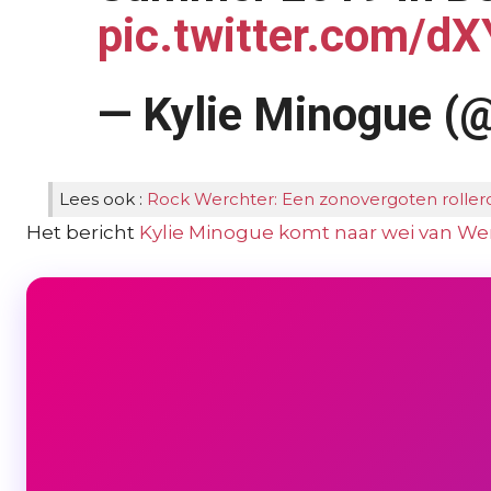
pic.twitter.com/d
— Kylie Minogue (
Lees ook :
Rock Werchter: Een zonovergoten roller
Het bericht
Kylie Minogue komt naar wei van We