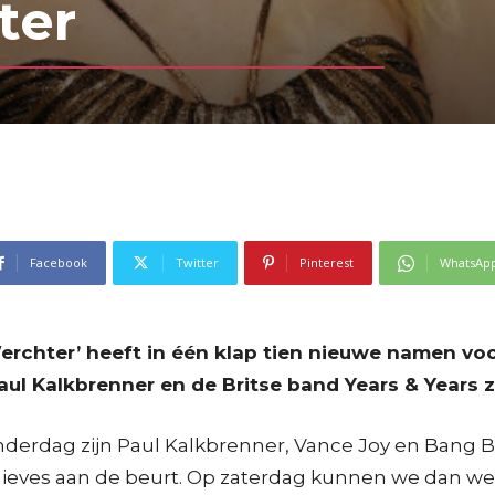
ter
Facebook
Twitter
Pinterest
WhatsAp
erchter’ heeft in één klap tien nieuwe namen voo
ul Kalkbrenner en de Britse band Years & Years z
derdag zijn Paul Kalkbrenner, Vance Joy en Bang Ba
hieves aan de beurt. Op zaterdag kunnen we dan w