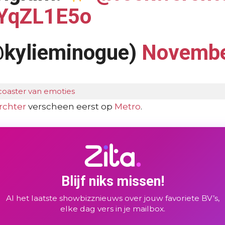
XYqZL1E5o
@kylieminogue)
Novembe
coaster van emoties
rchter
verscheen eerst op
Metro
.
Blijf niks missen!
Al het laatste showbizznieuws over jouw favoriete BV’s,
elke dag vers in je mailbox.