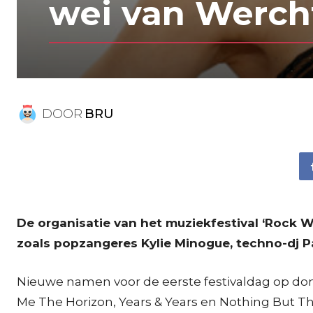
wei van Werch
DOOR
BRU
De organisatie van het muziekfestival ‘Rock W
zoals popzangeres Kylie Minogue, techno-dj Pa
Nieuwe namen voor de eerste festivaldag op don
Me The Horizon, Years & Years en Nothing But T