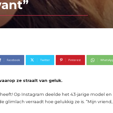
want”
Facebook
Twitter
Pinterest
WhatsAp
aarop ze straalt van geluk.
heeft! Op Instagram deelde het 43-jarige model en
limlach verraadt hoe gelukkig ze is. “Mijn vriend, mi