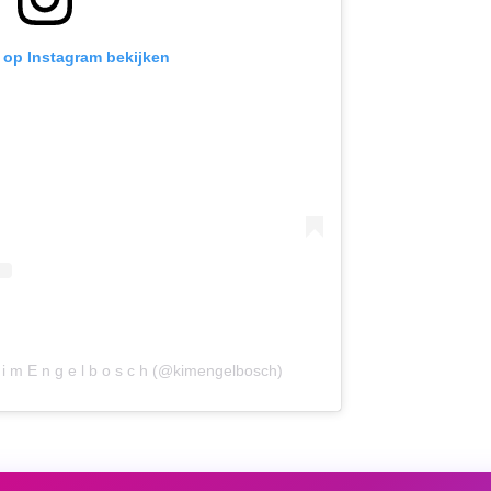
t op Instagram bekijken
i m E n g e l b o s c h (@kimengelbosch)