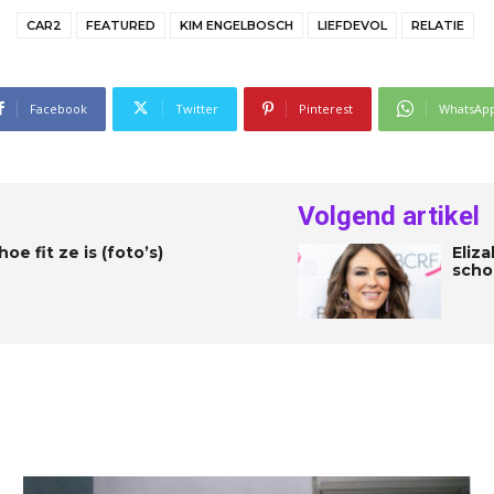
CAR2
FEATURED
KIM ENGELBOSCH
LIEFDEVOL
RELATIE
Facebook
Twitter
Pinterest
WhatsAp
Volgend artikel
oe fit ze is (foto’s)
Eliza
scho